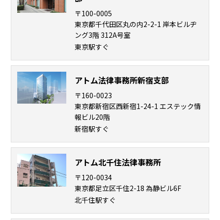
〒100-0005
弁護
東京都千代田区丸の内2-2-1 岸本ビルヂ
士に
ング3階 312A号室
相談
東京駅すぐ
する
メリ
ット
アトム法律事務所新宿支部
は？
〒160-0023
東京都新宿区西新宿1-24-1 エステック情
弁護
報ビル20階
士に
新宿駅すぐ
依頼
する
メリ
アトム北千住法律事務所
ット
は？
〒120-0034
東京都足立区千住2-18 為静ビル6F
北千住駅すぐ
アト
ムの