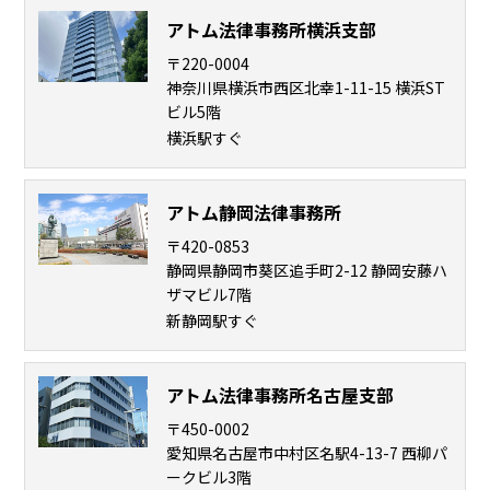
弁護
アトム法律事務所横浜支部
士事
務所
〒220-0004
の特
神奈川県横浜市西区北幸1-11-15 横浜ST
徴
ビル5階
は？
横浜駅すぐ
強
アトム静岡法律事務所
姦
〒420-0853
事
静岡県静岡市葵区追手町2-12 静岡安藤ハ
件
ザマビル7階
の
新静岡駅すぐ
よ
く
あ
アトム法律事務所名古屋支部
る
相
〒450-0002
談・
愛知県名古屋市中村区名駅4-13-7 西柳パ
ークビル3階
お