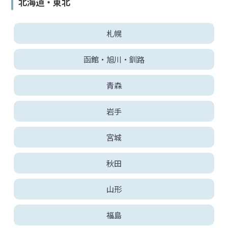
北海道・東北
交
被
害
者
札幌
と
示
函館・旭川・釧路
談
し
た
青森
い
岩手
ア
宮城
ト
ム
秋田
に
つ
い
山形
て
福島