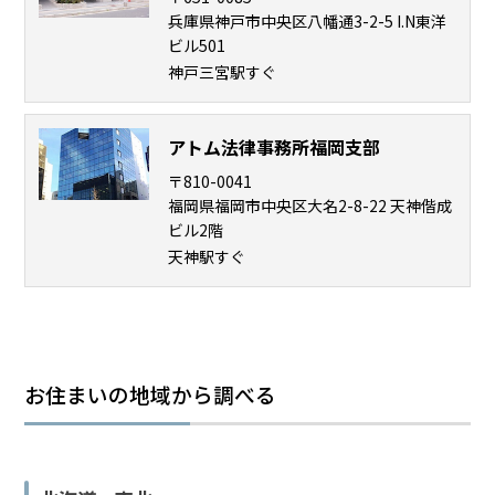
兵庫県神戸市中央区八幡通3-2-5 I.N東洋
意
性
ビル501
交
神戸三宮駅すぐ
で
前
科
アトム法律事務所福岡支部
が
付
〒810-0041
く
福岡県福岡市中央区大名2-8-22 天神偕成
の
ビル2階
を
天神駅すぐ
避
け
た
い
お住まいの地域から調べる
不
同
意
性