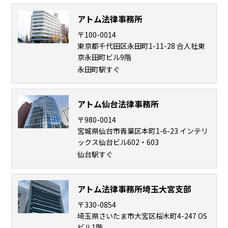
話
アトム法律事務所
を
〒100-0014
か
東京都千代田区永田町1-11-28 合人社東
け
京永田町ビル9階
る
永田町駅すぐ
電
話
受
アトム仙台法律事務所
付
24
〒980-0014
時
宮城県仙台市青葉区本町1-6-23 インテリ
間
365
ックス仙台ビル602・603
日!
仙台駅すぐ
全
国
対
応!
アトム法律事務所埼玉大宮支部
〒330-0854
埼玉県さいたま市大宮区桜木町4-247 OS
ビル1階