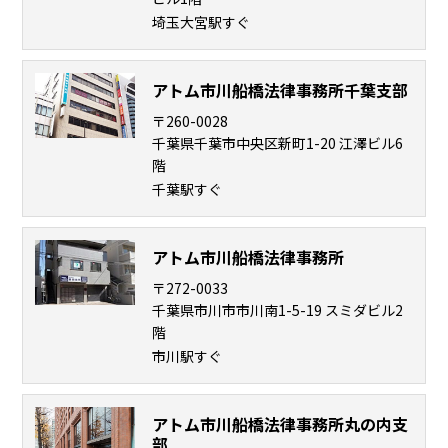
メールで相談予約
LINEで相談案内
埼玉大宮駅すぐ
アトム市川船橋法律事務所千葉支部
〒260-0028
強
千葉県千葉市中央区新町1-20 江澤ビル6
姦
階
事
千葉駅すぐ
件
で
お
アトム市川船橋法律事務所
悩
〒272-0033
み
千葉県市川市市川南1-5-19 スミダビル2
な
階
ら
市川駅すぐ
お
電
話
アトム市川船橋法律事務所丸の内支
を
部