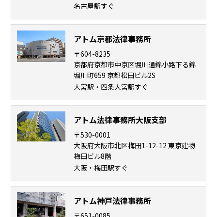
悩
名古屋駅すぐ
み
アトム京都法律事務所
不
〒604-8235
同
京都府京都市中京区堀川通錦小路下る錦
意
堀川町659 京都松田ビル2S
性
交
大宮駅・四条大宮駅すぐ
で
逮
捕
アトム法律事務所大阪支部
さ
れ
〒530-0001
た
大阪府大阪市北区梅田1-12-12 東京建物
く
梅田ビル8階
な
大阪・梅田駅すぐ
い
アトム神戸法律事務所
不
〒651-0085
同