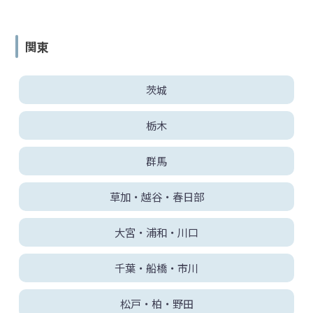
弁
護
士
関東
紹
介
茨城
解
決
栃木
事
例
群馬
と
実
績
草加・越谷・春日部
大宮・浦和・川口
弁
護
千葉・船橋・市川
士
費
用
松戸・柏・野田