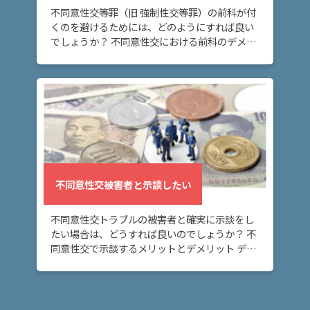
不同意性交等罪（旧 強制性交等罪）の前科が付
くのを避けるためには、どのようにすれば良い
でしょうか？ 不同意性交における前科のデメリ
ット、前科なしのメリット 不同意性交デメリッ
ト（前科あり） 前科が付けば、不同意性交事件
で […]
不同意性交被害者と示談したい
不同意性交トラブルの被害者と確実に示談をし
たい場合は、どうすれば良いのでしょうか？ 不
同意性交で示談するメリットとデメリット デメ
リット お金がかかる。→ 示談金、弁護士費用
など。 メリット トラブルを早く解決できる。ト
[…]