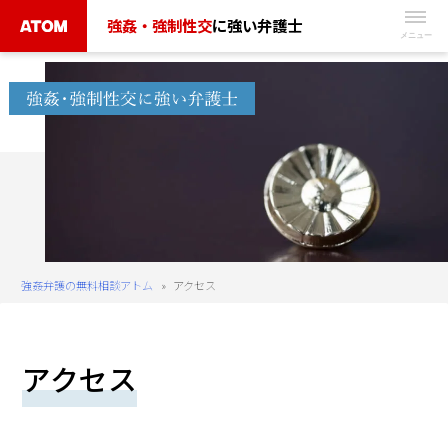
Skip
強姦・強制性交
に強い弁護士
to
無
content
料
相
談
予
約
は
こ
ち
強姦弁護の無料相談アトム
»
アクセス
ら
タ
アクセス
ッ
プ
で
電