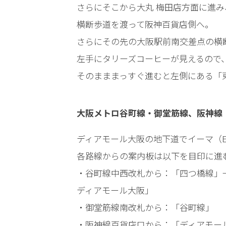
さらにそこから大丸 梅田店方面に進
電
話
横断歩道を渡って阪神百貨店側へ。
を
さらにその先の大阪駅前南交差点の横
左手にタリーズコーヒーが見えるので
弁護
そのまままっすぐ進むと左側にある「
士に
相談
する
大阪メトロ谷町線・御堂筋線、阪神線
メリ
ット
は？
ディアモール大阪の地下道でイーマ（E
各路線からの案内板は以下を目印に進
・谷町線中西改札から：「四つ橋線」
弁護
士に
ディアモール大阪」
依頼
・御堂筋線南改札から：「谷町線」
する
メリ
・阪神線百貨店口から：「ディアモール