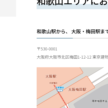
和歌山エリアにお
望
さ
れ
る
和歌山駅
から、 大阪・梅田駅ま
方
は
〒530-0001
こ
大阪府大阪市北区梅田1-12-12 東京建
ち
ら
24