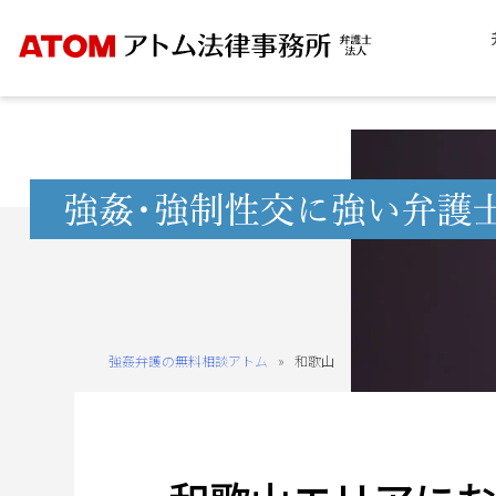
Skip
to
content
無
料
相
談
予
約
強姦弁護の無料相談アトム
»
和歌山
を
ご
希