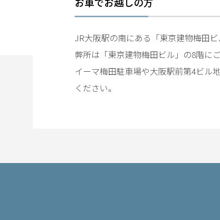
お車でお越しの方
さ
れ
た
く
JR大阪駅の南にある「東京建物梅田
な
弊所は「東京建物梅田ビル」の8階に
い
イーマ梅田駐車場や大阪駅前第4ビル
ください。
不
同
意
性
交
で
前
科
が
付
く
の