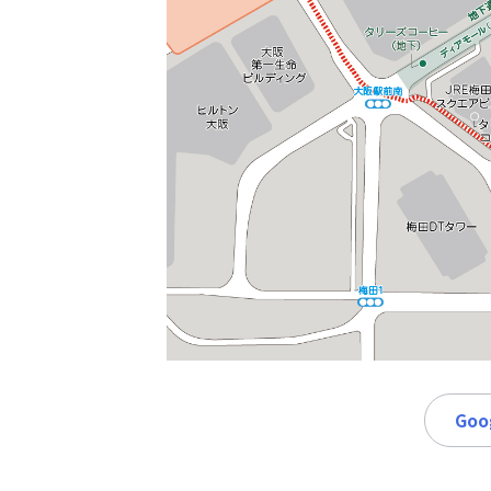
時
間
365
日!
全
国
対
応!
Go