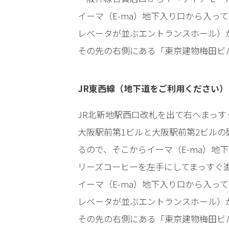
ット
イーマ（E-ma）地下入り口から入っ
は？
レベータが並ぶエントランスホール）
その先の右側にある「東京建物梅田ビ
アト
ムの
弁護
JR東西線（地下道をご利用ください）
士事
務所
の特
JR北新地駅西口改札を出て右へまっ
徴
大阪駅前第1ビルと大阪駅前第2ビル
は？
るので、そこからイーマ（E-ma）地
リーズコーヒーを左手にしてまっすぐ
強
イーマ（E-ma）地下入り口から入っ
姦
事
レベータが並ぶエントランスホール）
件
その先の右側にある「東京建物梅田ビ
の