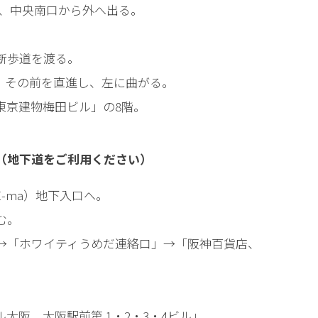
み、中央南口から外へ出る。
断歩道を渡る。
、その前を直進し、左に曲がる。
東京建物梅田ビル」の8階。
（地下道をご利用ください）
-ma）地下入口へ。
む。
→「ホワイティうめだ連絡口」→「阪神百貨店、
大阪、大阪駅前第 1・2・3・4ビル」