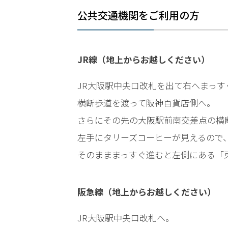
LINEで相談案内
メールで
公共交通機関をご利用の方
JR線（地上からお越しください）
JR大阪駅中央口改札を出て右へまっ
横断歩道を渡って阪神百貨店側へ。
強
姦
さらにその先の大阪駅前南交差点の横
事
左手にタリーズコーヒーが見えるので
件
で
そのまままっすぐ進むと左側にある「
お
悩
み
阪急線（地上からお越しください）
な
ら
JR大阪駅中央口改札へ。
お