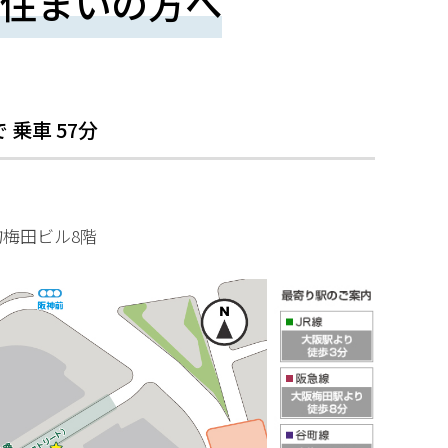
住まいの方へ
で
乗車
57
分
物梅田ビル8階