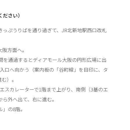
ください）
きっぷうりばを通り過ぎて、JR北新地駅西口改札
大阪方面へ。
の間を通過するとディアモール大阪の円形広場に出
下入口へ向かう（案内板の「谷町線」を目印に、タ
進む）。
てエスカレーターで1階まで上がり、南側（3基のエ
から外へ出て、右に進む。
ル」の8階。