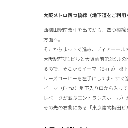
よ
く
大阪メトロ四つ橋線（地下道をご利用
あ
る
西梅田駅南改札を出てから、四つ橋線
相
談・
方面へ。
お
そこからまっすぐ進み、ディアモール
悩
み
大阪駅前第1ビルと大阪駅前第2ビル
るので、そこからイーマ（E-ma）地
不
リーズコーヒーを左手にしてまっすぐ
同
イーマ（E-ma）地下入り口から入っ
意
性
レベータが並ぶエントランスホール）
交
その先の右側にある「東京建物梅田ビ
で
逮
捕