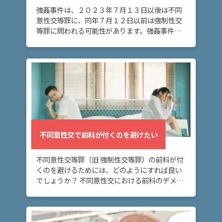
強姦事件は、２０２３年７月１３日以後は不同
意
性
意性交等罪に、同年７月１２日以前は強制性交
交
等罪に問われる可能性があります。強姦事件を
で
警察に立件されないようにする為には、どうす
前
ればよいでしょうか？ 不同意性交の主な解決方
科
法 警察 […]
が
付
く
の
を
避
け
不同意性交で前科が付くのを避けたい
た
い
不同意性交等罪（旧 強制性交等罪）の前科が付
くのを避けるためには、どのようにすれば良い
でしょうか？ 不同意性交における前科のデメリ
不
ット、前科なしのメリット 不同意性交デメリッ
同
ト（前科あり） 前科が付けば、不同意性交事件
意
で […]
性