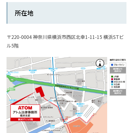
話
所在地
を
か
け
る
〒220-0004 神奈川県横浜市西区北幸1-11-15 横浜STビ
ル5階
電
話
受
付
24
時
間
365
日!
全
国
対
応!