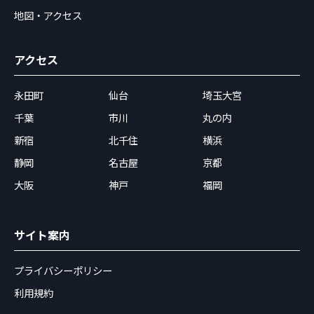
地図・アクセス
アクセス
永田町
仙台
埼玉大宮
千葉
市川
丸の内
新宿
北千住
横浜
静岡
名古屋
京都
大阪
神戸
福岡
サイト案内
プライバシーポリシー
利用規約