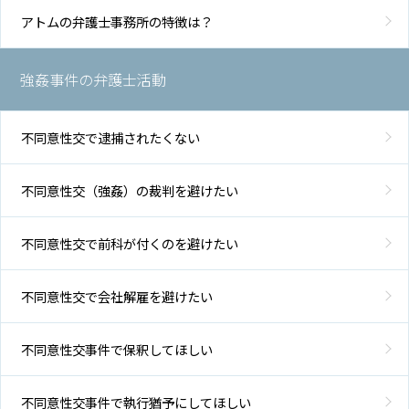
アトムの弁護士事務所の特徴は？
地
図・
強姦事件の弁護士活動
アク
セス
不同意性交で逮捕されたくない
不同意性交（強姦）の裁判を避けたい
不同意性交で前科が付くのを避けたい
不同意性交で会社解雇を避けたい
不同意性交事件で保釈してほしい
不同意性交事件で執行猶予にしてほしい