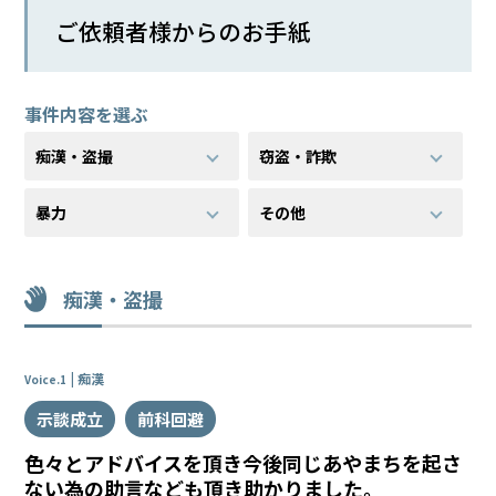
ご依頼者様からのお手紙
弁護
士に
相談
事件内容を選ぶ
する
メリ
痴漢・盗撮
窃盗・詐欺
ット
は？
暴力
その他
弁護
士に
痴漢・盗撮
依頼
する
メリ
ット
痴漢
Voice.1
は？
示談成立
前科回避
色々とアドバイスを頂き今後同じあやまちを起さ
アト
ない為の助言なども頂き助かりました。
ムの