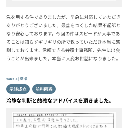
弁
護
士
急を用する件でありましたが、早急に対応していただき
紹
介
ありがとうございました。最善をつくした結果不起訴と
なり安心しております。今回の件はスピードが大事であ
ることは知らずギリギリの所で救っていただき本当に感
解
謝しております。信頼できる弁護士事務所、先生に出会
決
事
うことが出来ました。本当に大変お世話になりました。
例
と
実
績
盗撮
Voice.4
示談成立
前科回避
弁
冷静な判断と的確なアドバイスを頂きました。
護
士
費
用