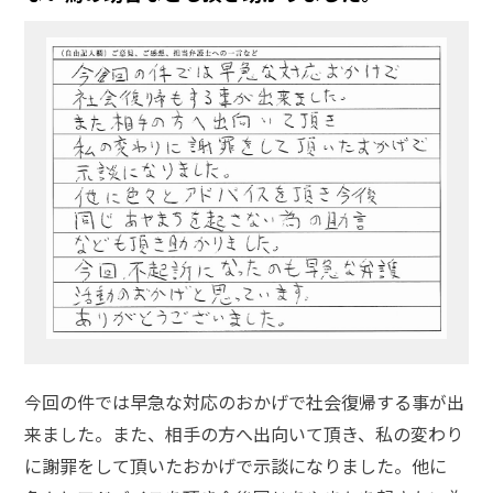
弁護
士事
務所
の特
徴
は？
強
姦
事
件
の
よ
く
あ
今回の件では早急な対応のおかげで社会復帰する事が出
る
相
来ました。また、相手の方へ出向いて頂き、私の変わり
談・
に謝罪をして頂いたおかげで示談になりました。他に
お