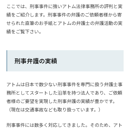
ここでは、刑事事件に強いアトム法律事務所の評判と実
話
を
績をご紹介します。刑事事件の弁護のご依頼者様から寄
か
せられた直筆のお手紙とアトムの弁護士の弁護活動の実
け
績をご覧下さい。
る
電
話
受
刑事弁護の実績
付
24
時
間
365
アトムは日本で数少ない刑事事件を専門に扱う弁護士事
日!
全
務所としてスタートした沿革を持つ法人であり、ご依頼
国
対
者様のご要望を実現した刑事弁護の実績が豊かです。
応!
（現在は交通事故なども取り扱っています。）
刑事事件には数多く対応してきました。そのため、アト