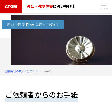
Skip
強姦・強制性交
に強い弁護士
to
無
content
料
相
談
予
約
は
こ
ち
強姦弁護の無料相談アトム
»
お手紙
ら
タ
ご依頼者からのお手紙
ッ
プ
で
電