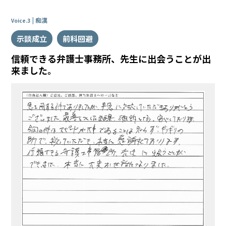
交
被
痴漢
害
Voice.3
者
示談成立
前科回避
と
示
信頼できる弁護士事務所、先生に出会うことが出
談
来ました。
し
た
い
ア
ト
ム
に
つ
い
て