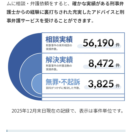
ムに相談・弁護依頼をすると、
確かな実績がある刑事弁
メールで相談予約
LINEで相談案内
護士からの経験に裏打ちされた充実したアドバイスと刑
事弁護サービスを受けることができます
。
強
姦
事
件
で
お
悩
み
な
ら
お
2025年12月末日現在の記録で、表示は事件単位です。
電
話
を