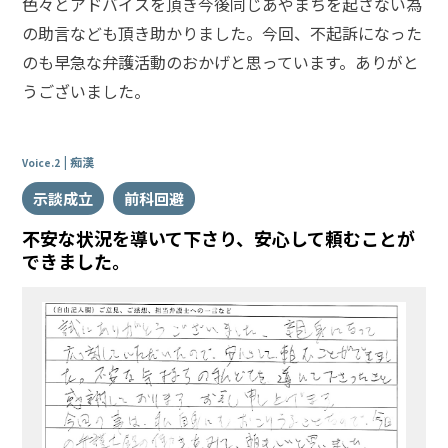
色々とアドバイスを頂き今後同じあやまちを起さない為
悩
の助言なども頂き助かりました。今回、不起訴になった
み
のも早急な弁護活動のおかげと思っています。ありがと
うございました。
不
同
意
性
痴漢
Voice.2
交
で
示談成立
前科回避
逮
不安な状況を導いて下さり、安心して頼むことが
捕
さ
できました。
れ
た
く
な
い
不
同