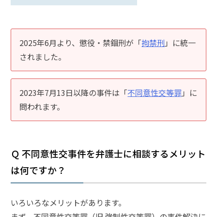
話
を
か
2025年6月より、懲役・禁錮刑が「
拘禁刑
」に統一
け
されました。
る
電
話
2023年7月13日以降の事件は「
不同意性交等罪
」に
受
付
問われます。
24
時
間
365
日!
全
Ｑ 不同意性交事件を弁護士に相談するメリット
国
対
は何ですか？
応!
いろいろなメリットがあります。
まず、不同意性交等罪（旧 強制性交等罪）の事件解決に