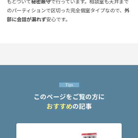
もとづいて
秘密厳守
で行っています。相談室も天井まで
悩
のパーティションで区切った完全個室タイプなので、
外
み
部に会話が漏れず
安心です。
不
同
意
性
交
で
逮
捕
さ
れ
Tips
た
このページをご覧の方に
く
な
おすすめ
の記事
い
不
同