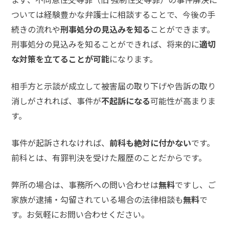
メールで相談予約
LINEで相談案内
ついては経験豊かな弁護士に相談することで、今後の手
続きの流れや
刑事処分の見込みを知る
ことができます。
刑事処分の見込みを知ることができれば、将来的に
適切
な対策を立てることが可能
になります。
強
姦
相手方と示談が成立して被害届の取り下げや告訴の取り
事
消しがされれば、事件が
不起訴になる
可能性が高まりま
件
で
す。
お
悩
事件が起訴されなければ、
前科も絶対に付かない
です。
み
前科とは、有罪判決を受けた履歴のことだからです。
な
ら
お
弊所の場合は、事務所への問い合わせは
無料
ですし、ご
電
家族が逮捕・勾留されている場合の法律相談も
無料
で
話
す。お気軽にお問い合わせください。
を