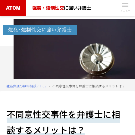
Skip
強姦・強制性交
に強い弁護士
to
無
content
料
相
談
予
約
は
こ
ち
強姦弁護の無料相談アトム
»
不同意性交事件を弁護士に相談するメリットは？
ら
タ
不同意性交事件を弁護士に相
ッ
プ
談するメリットは？
で
電