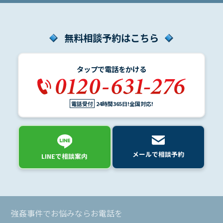
弁
護
士
紹
無料相談予約はこちら
介
タップで電話をかける
解
決
事
電話受付
24時間365日!全国対応!
例
と
実
績
メールで相談予約
LINEで相談案内
弁
護
士
費
用
強姦事件でお悩みならお電話を