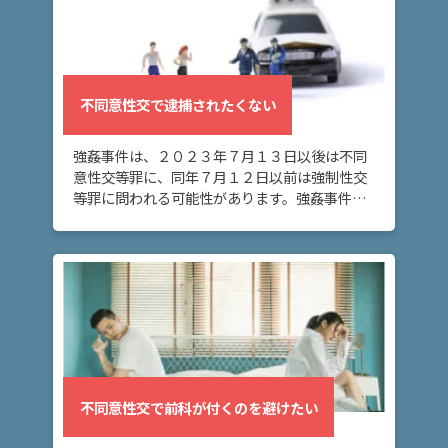
意
性
交
で
前
不同意性交で逮捕されたくない
科
が
強姦事件は、２０２３年７月１３日以後は不同
付
意性交等罪に、同年７月１２日以前は強制性交
く
等罪に問われる可能性があります。強姦事件を
の
警察に立件されないようにする為には、どうす
を
ればよいでしょうか？ 不同意性交の主な解決方
避
け
法 警察 […]
た
い
不
同
不同意性交で前科が付くのを避けたい
意
性