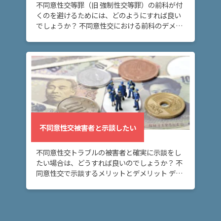
交
不同意性交等罪（旧 強制性交等罪）の前科が付
被
くのを避けるためには、どのようにすれば良い
害
でしょうか？ 不同意性交における前科のデメリ
者
ット、前科なしのメリット 不同意性交デメリッ
と
ト（前科あり） 前科が付けば、不同意性交事件
示
で […]
談
し
た
い
ア
不同意性交被害者と示談したい
ト
ム
不同意性交トラブルの被害者と確実に示談をし
に
たい場合は、どうすれば良いのでしょうか？ 不
つ
同意性交で示談するメリットとデメリット デメ
い
リット お金がかかる。→ 示談金、弁護士費用
て
など。 メリット トラブルを早く解決できる。ト
[…]