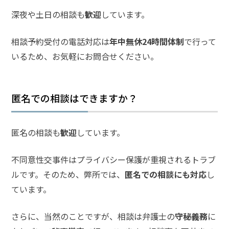
弁護
深夜や土日の相談も
歓迎
しています。
士事
務所
の特
相談予約受付の電話対応は
年中無休24時間体制
で行って
徴
いるため、お気軽にお問合せください。
は？
強
匿名での相談はできますか？
姦
事
件
匿名の相談も
歓迎
しています。
の
よ
不同意性交事件はプライバシー保護が重視されるトラブ
く
ルです。そのため、弊所では、
匿名での相談にも対応
し
あ
る
ています。
相
談・
さらに、当然のことですが、相談は弁護士の
守秘義務
に
お