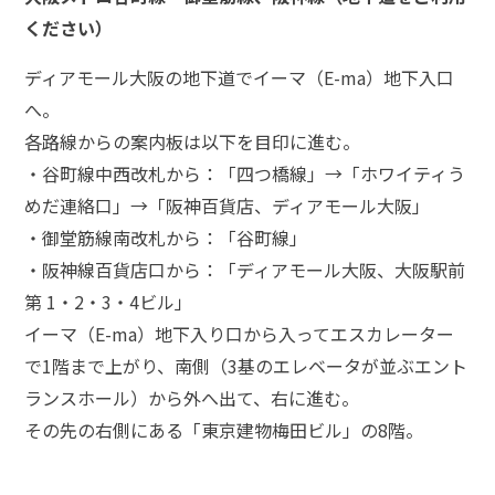
弁護
ください）
士事
務所
ディアモール大阪の地下道でイーマ（E-ma）地下入口
の特
徴
へ。
は？
各路線からの案内板は以下を目印に進む。
・谷町線中西改札から：「四つ橋線」→「ホワイティう
強
めだ連絡口」→「阪神百貨店、ディアモール大阪」
姦
・御堂筋線南改札から：「谷町線」
事
・阪神線百貨店口から：「ディアモール大阪、大阪駅前
件
第 1・2・3・4ビル」
の
よ
イーマ（E-ma）地下入り口から入ってエスカレーター
く
で1階まで上がり、南側（3基のエレベータが並ぶエント
あ
ランスホール）から外へ出て、右に進む。
る
その先の右側にある「東京建物梅田ビル」の8階。
相
談・
お