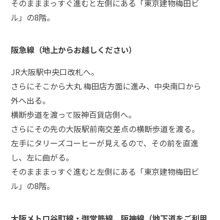
そのまままっすぐ進むと左側にある「東京建物梅田ビ
ル」の8階。
弁護
士に
相談
阪急線（地上からお越しください）
する
メリ
ット
JR大阪駅中央口改札へ。
は？
さらにそこから大丸 梅田店方面に進み、中央南口から
外へ出る。
横断歩道を渡って阪神百貨店側へ。
弁護
士に
さらにその先の大阪駅前南交差点の横断歩道を渡る。
依頼
左手にタリーズコーヒーが見えるので、その前を直進
する
メリ
し、左に曲がる。
ット
そのまままっすぐ進むと左側にある「東京建物梅田ビ
は？
ル」の8階。
アト
ムの
大阪メトロ谷町線・御堂筋線、阪神線（地下道をご利用