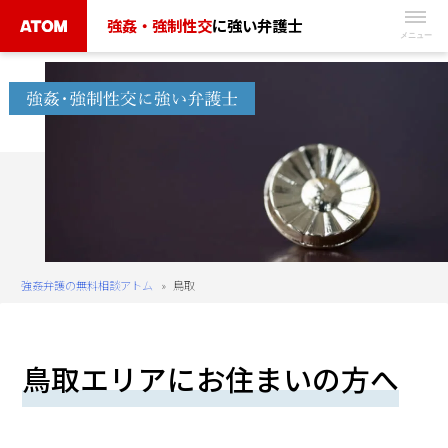
Skip
強姦・強制性交
に強い弁護士
to
無
content
料
相
談
予
約
は
こ
ち
強姦弁護の無料相談アトム
»
鳥取
ら
タ
鳥取エリアにお住まいの方へ
ッ
プ
で
電