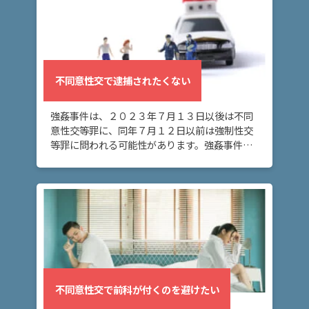
弁
護
士
紹
介
不同意性交で逮捕されたくない
解
強姦事件は、２０２３年７月１３日以後は不同
決
意性交等罪に、同年７月１２日以前は強制性交
事
等罪に問われる可能性があります。強姦事件を
例
警察に立件されないようにする為には、どうす
と
ればよいでしょうか？ 不同意性交の主な解決方
実
法 警察 […]
績
弁
護
士
費
不同意性交で前科が付くのを避けたい
用