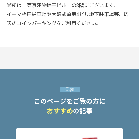
交
弊所は「東京建物梅田ビル」の8階にございます。
被
害
イーマ梅田駐車場や大阪駅前第4ビル地下駐車場等、周
者
辺のコインパーキングをご利用ください。
と
示
談
し
た
い
ア
ト
Tips
ム
このページをご覧の方に
に
つ
おすすめ
の記事
い
て