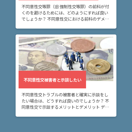
不同意性交等罪（旧 強制性交等罪）の前科が付
くのを避けるためには、どのようにすれば良い
地
でしょうか？ 不同意性交における前科のデメリ
図・
ット、前科なしのメリット 不同意性交デメリッ
アク
ト（前科あり） 前科が付けば、不同意性交事件
セス
で […]
不同意性交被害者と示談したい
不同意性交トラブルの被害者と確実に示談をし
たい場合は、どうすれば良いのでしょうか？ 不
同意性交で示談するメリットとデメリット デメ
リット お金がかかる。→ 示談金、弁護士費用
など。 メリット トラブルを早く解決できる。ト
[…]