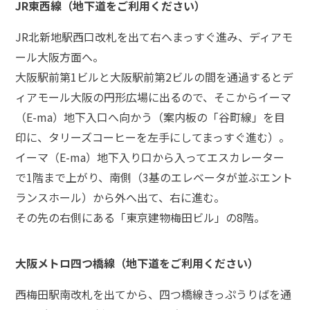
JR東西線（地下道をご利用ください）
悩
み
JR北新地駅西口改札を出て右へまっすぐ進み、ディアモ
ール大阪方面へ。
不
大阪駅前第1ビルと大阪駅前第2ビルの間を通過するとデ
同
ィアモール大阪の円形広場に出るので、そこからイーマ
意
性
（E-ma）地下入口へ向かう（案内板の「谷町線」を目
交
印に、タリーズコーヒーを左手にしてまっすぐ進む）。
で
逮
イーマ（E-ma）地下入り口から入ってエスカレーター
捕
で1階まで上がり、南側（3基のエレベータが並ぶエント
さ
れ
ランスホール）から外へ出て、右に進む。
た
その先の右側にある「東京建物梅田ビル」の8階。
く
な
い
大阪メトロ四つ橋線（地下道をご利用ください）
西梅田駅南改札を出てから、四つ橋線きっぷうりばを通
不
同