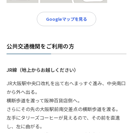
メールで相談予約
LINEで相談案内
Googleマップを見る
強
姦
公共交通機関をご利用の方
事
件
で
JR線（地上からお越しください）
お
悩
JR大阪駅中央口改札を出て右へまっすぐ進み、中央南口
み
から外へ出る。
な
ら
横断歩道を渡って阪神百貨店側へ。
お
さらにその先の大阪駅前南交差点の横断歩道を渡る。
電
左手にタリーズコーヒーが見えるので、その前を直進
話
し、左に曲がる。
を