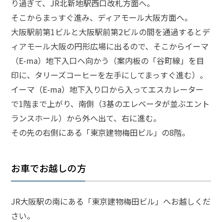
り過ぎて、JR北新地駅西口改札方面へ。
意
そこからまっすぐ進み、ディアモール大阪方面へ。
性
交
大阪駅前第1ビルと大阪駅前第2ビルの間を通過するとデ
で
ィアモール大阪の円形広場に出るので、そこからイーマ
前
科
（E-ma）地下入口へ向かう（案内板の「谷町線」を目
が
印に、タリーズコーヒーを左手にしてまっすぐ進む）。
付
イーマ（E-ma）地下入り口から入ってエスカレーター
く
の
で1階まで上がり、南側（3基のエレベータが並ぶエント
を
ランスホール）から外へ出て、右に進む。
避
け
その先の右側にある「東京建物梅田ビル」の8階。
た
い
お車でお越しの方
不
同
JR大阪駅の南にある「東京建物梅田ビル」へお越しくだ
意
性
さい。