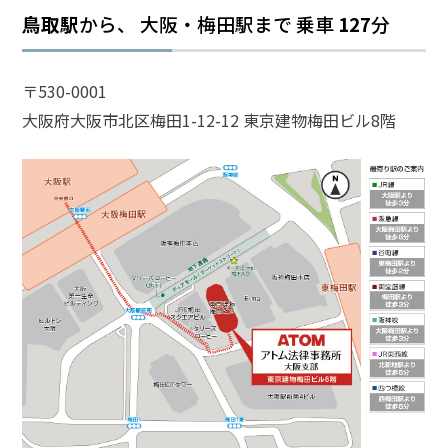
鳥取駅
から、 大阪・梅田駅まで
乗車
127
分
話
を
か
〒530-0001
け
大阪府大阪市北区梅田1-12-12 東京建物梅田ビル8階
る
電
話
受
付
24
時
間
365
日!
全
国
対
応!