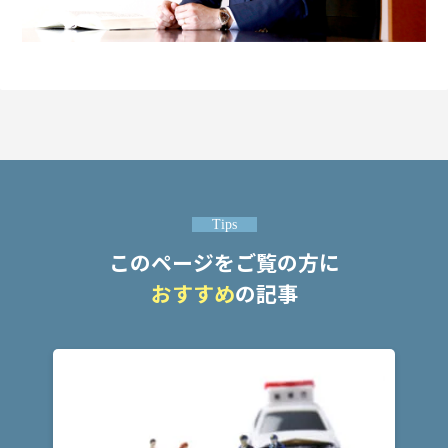
意
性
交
で
前
科
が
付
く
の
を
Tips
避
このページをご覧の方に
け
た
おすすめ
の記事
い
不
同
意
性