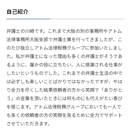
自己紹介
弁護
士に
相談
する
弁護士の川崎です。これまで大阪の別の事務所やアトム
メリ
法律事務所大阪支部で弁護士業を行ってきましたが、こ
ット
は？
のたび独立しアトム法律税務グループに参加いたしまし
た。私が弁護士になった理由も多くの弁護士がそうであ
るように、誰かの役に立ちたい、人に感謝される仕事が
弁護
したいというものでした。これまでの弁護士生活の中で
士に
依頼
は必ずしも楽しいことばかりではなかったですが、やは
する
り全力を尽くした結果依頼者の方から笑顔で「ありがと
メリ
ット
う」の言葉を頂いたときには何ものにも代えがたい喜び
は？
を感じます。アトム法律税務グループにおいても一人で
も多くの依頼者の方の笑顔を見るために全力でサポート
アト
させていただきます。
ムの