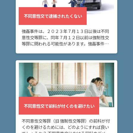
交
被
害
不同意性交で逮捕されたくない
者
と
示
強姦事件は、２０２３年７月１３日以後は不同
談
意性交等罪に、同年７月１２日以前は強制性交
し
等罪に問われる可能性があります。強姦事件を
た
警察に立件されないようにする為には、どうす
い
ればよいでしょうか？ 不同意性交の主な解決方
法 警察 […]
ア
ト
ム
に
つ
不同意性交で前科が付くのを避けたい
い
て
不同意性交等罪（旧 強制性交等罪）の前科が付
くのを避けるためには、どのようにすれば良い