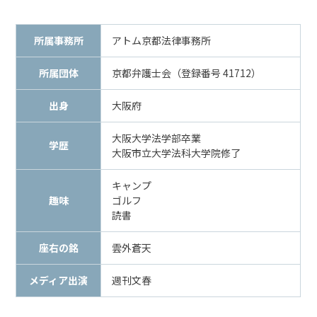
メールで相談予約
LINEで相談案内
所属事務所
アトム京都法律事務所
所属団体
京都弁護士会（登録番号 41712）
強
出身
大阪府
姦
事
大阪大学法学部卒業
件
学歴
大阪市立大学法科大学院修了
で
お
キャンプ
悩
趣味
ゴルフ
み
読書
な
ら
座右の銘
雲外蒼天
お
電
メディア出演
週刊文春
話
を