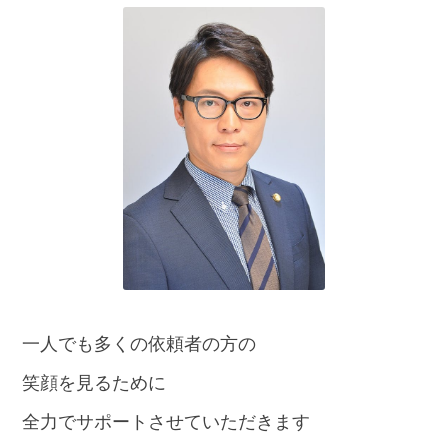
話
を
か
け
る
電
話
受
付
24
時
間
365
日!
全
国
対
一人でも多くの依頼者の方の
応!
笑顔を見るために
全力でサポートさせていただきます