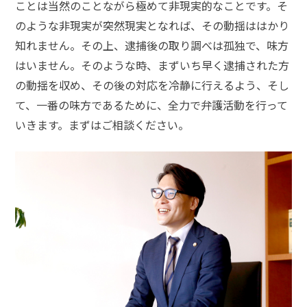
ことは当然のことながら極めて非現実的なことです。そ
悩
み
のような非現実が突然現実となれば、その動揺ははかり
知れません。その上、逮捕後の取り調べは孤独で、味方
はいません。そのような時、まずいち早く逮捕された方
不
同
の動揺を収め、その後の対応を冷静に行えるよう、そし
意
て、一番の味方であるために、全力で弁護活動を行って
性
交
いきます。まずはご相談ください。
で
逮
捕
さ
れ
た
く
な
い
不
同