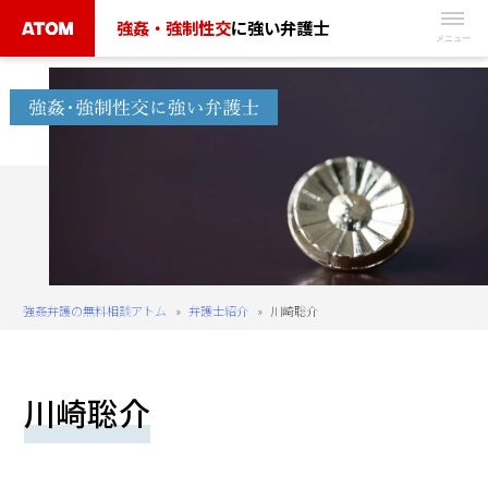
Skip
強姦・強制性交
に強い弁護士
to
無
content
料
相
談
予
約
は
こ
ち
強姦弁護の無料相談アトム
»
弁護士紹介
»
川崎聡介
ら
タ
川崎聡介
ッ
プ
で
電