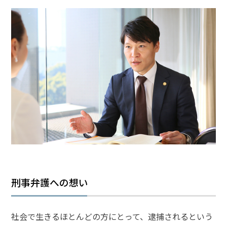
弁護
士事
務所
の特
徴
は？
強
姦
事
件
の
よ
く
あ
刑事弁護への想い
る
相
談・
社会で生きるほとんどの方にとって、逮捕されるという
お