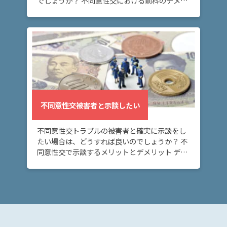
でしょうか？ 不同意性交における前科のデメリ
弁
ット、前科なしのメリット 不同意性交デメリッ
護
ト（前科あり） 前科が付けば、不同意性交事件
士
で […]
紹
介
解
決
事
不同意性交被害者と示談したい
例
と
実
不同意性交トラブルの被害者と確実に示談をし
績
たい場合は、どうすれば良いのでしょうか？ 不
同意性交で示談するメリットとデメリット デメ
リット お金がかかる。→ 示談金、弁護士費用
など。 メリット トラブルを早く解決できる。ト
弁
[…]
護
士
費
用